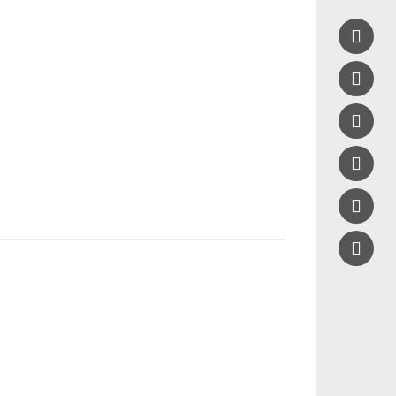





