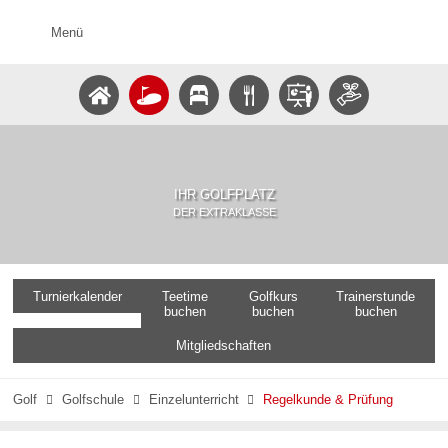
Menü
IHR GOLFPLATZ
DER EXTRAKLASSE
Turnierkalender
Teetime
Golfkurs
Trainerstunde
buchen
buchen
buchen
Mitgliedschaften
Golf
Golfschule
Einzelunterricht
Regelkunde & Prüfung


