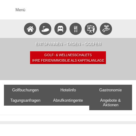
Menü
ENTSPANNEN – TAGEN – GOLFEN
GOLF- & WELLNESSCHALETS
IHRE FERIENIMMOBILIE ALS KAPITALANLAGE
Golfbuchungen
Hotelinfo
Gastronomie
Tagungsanfragen
Abrufkontingente
Angebote &
Aktionen