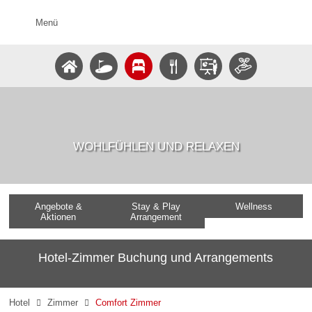
Menü
WOHLFÜHLEN UND RELAXEN
Angebote &
Stay & Play
Wellness
Aktionen
Arrangement
Hotel-Zimmer Buchung und Arrangements
Hotel
Zimmer
Comfort Zimmer

