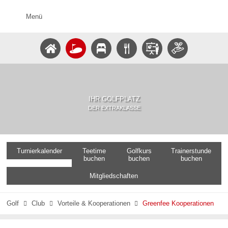
Menü
IHR GOLFPLATZ
DER EXTRAKLASSE
Turnierkalender
Teetime
Golfkurs
Trainerstunde
buchen
buchen
buchen
Mitgliedschaften
Golf
Club
Vorteile & Kooperationen
Greenfee Kooperationen


