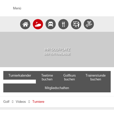
Menü
IHR GOLFPLATZ
DER EXTRAKLASSE
Turnierkalender
Teetime
Golfkurs
Trainerstunde
buchen
buchen
buchen
Mitgliedschaften
Golf
Videos
Turniere

