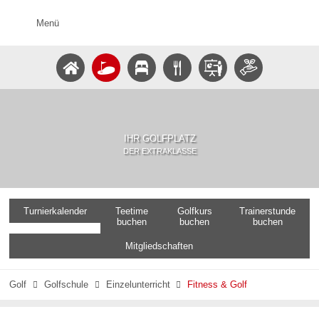
Menü
IHR GOLFPLATZ
DER EXTRAKLASSE
Turnierkalender
Teetime
Golfkurs
Trainerstunde
buchen
buchen
buchen
Mitgliedschaften
Golf
Golfschule
Einzelunterricht
Fitness & Golf


