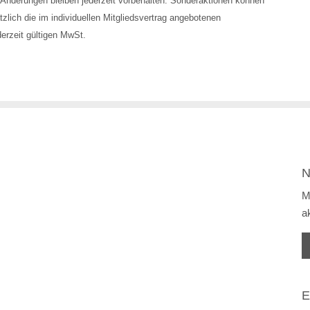
Änderungen bleiben jederzeit vorbehalten. Sonderaktionen können
zlich die im individuellen Mitgliedsvertrag angebotenen
derzeit gültigen MwSt.
N
M
a
E