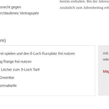
bereits enthalten. Bei der Jahre
gsrecht gegen
zusätzlich zum Jahresbeitrag er
rchlaufenes Vertragsjahr
re)
mtl
rei spielen und den 6-Loch Kurzplatz frei nutzen
ode
ng Range frei nutzen
 Löcher zum 9-Loch Tarif
Mit
s Greenfee
ormaltarife