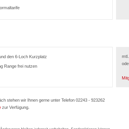
ormaltarife
mtl
 und den 6-Loch Kurzplatz
ode
ng Range frei nutzen
Mit
äch stehen wir Ihnen gerne unter Telefon 02243 - 923262
e
zur Verfügung.