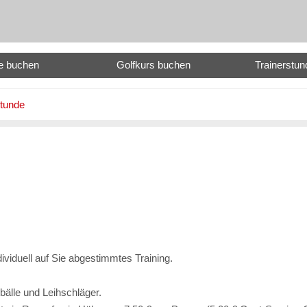
e buchen
Golfkurs buchen
Trainerstu
stunde
dividuell auf Sie abgestimmtes Training.
bälle und Leihschläger.