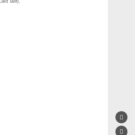
ard Tarif).

