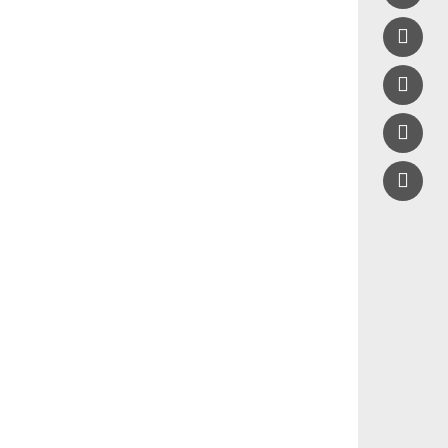


