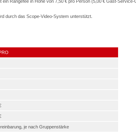
ht ein Rangefee in Höhe von 7,50 € pro Person (5,00 € Gast-Service-C
ird durch das Scope-Video-System unterstützt.
PRO
€
€
reinbarung, je nach Gruppenstärke