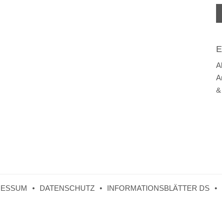
E
A
A
&
RESSUM
DATENSCHUTZ
INFORMATIONSBLÄTTER DS