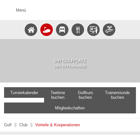
Menü
IHR GOLFPLATZ
DER EXTRAKLASSE
Turnierkalender
Teetime
Golfkurs
Trainerstunde
buchen
buchen
buchen
Mitgliedschaften
Golf
Club
Vorteile & Kooperationen

