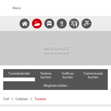
Menü
IHR GOLFPLATZ
DER EXTRAKLASSE
Turnierkalender
Teetime
Golfkurs
Trainerstunde
buchen
buchen
buchen
Mitgliedschaften
Golf
Golfplatz
Turniere

