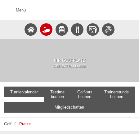
Menü
IHR GOLFPLATZ
DER EXTRAKLASSE
Turnierkalender
Teetime
Golfkurs
Trainerstunde
buchen
buchen
buchen
Mitgliedschaften
Golf
Preise
