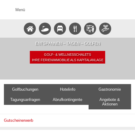
Menü
ENTSPANNEN – TAGEN – GOLFEN
GOLF- & WELLNESSCHALETS
IHRE FERIENIMMOBILIE ALS KAPITALANLAGE
Golfbuchungen
Hotelinfo
Gastronomie
Tagungsanfragen
Abrufkontingente
Angebote &
Aktionen
Gutscheinerwerb