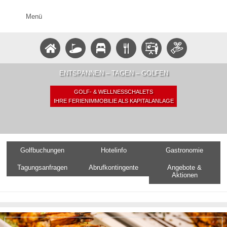
Menü
ENTSPANNEN – TAGEN – GOLFEN
GOLF- & WELLNESSCHALETS
IHRE FERIENIMMOBILIE ALS KAPITALANLAGE
Golfbuchungen
Hotelinfo
Gastronomie
Tagungsanfragen
Abrufkontingente
Angebote &
Aktionen