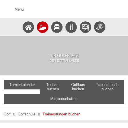
Menü
IHR GOLFPLATZ
DER EXTRAKLASSE
Turnierkalender
Teetime
Golfkurs
Trainerstunde
buchen
buchen
buchen
Mitgliedschaften
Golf
Golfschule
Trainerstunden buchen

