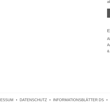
a
E
A
A
&
RESSUM
DATENSCHUTZ
INFORMATIONSBLÄTTER DS