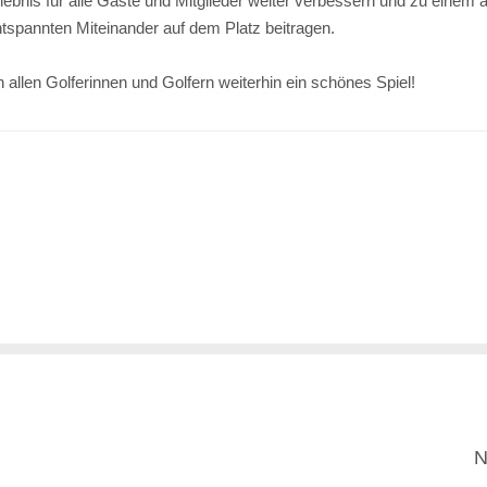
ebnis für alle Gäste und Mitglieder weiter verbessern und zu einem
tspannten Miteinander auf dem Platz beitragen.
allen Golferinnen und Golfern weiterhin ein schönes Spiel!
N