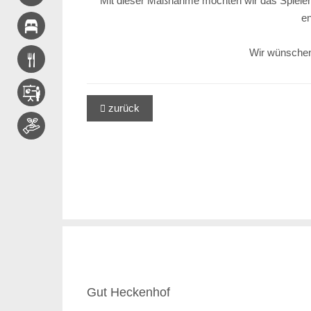
Mit dieser Maßnahme möchten wir das Spielerl
en
Wir wünschen 
zurück

Gut Heckenhof