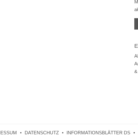
M
a
E
A
A
&
RESSUM
DATENSCHUTZ
INFORMATIONSBLÄTTER DS