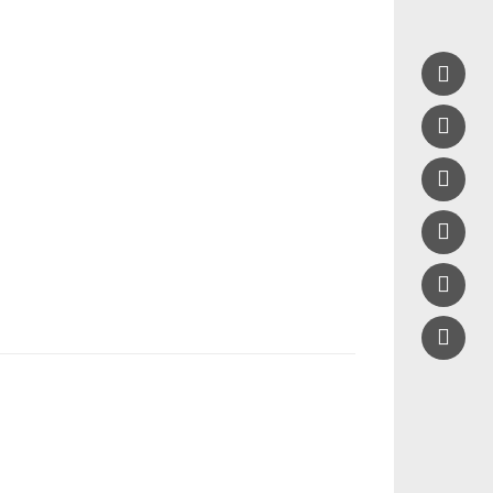




