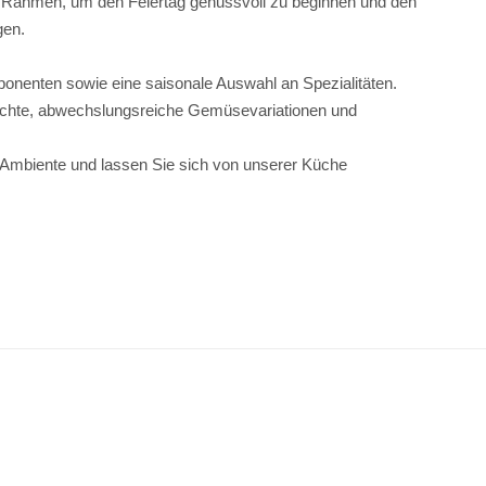
kte Rahmen, um den Feiertag genussvoll zu beginnen und den
gen.
onenten sowie eine saisonale Auswahl an Spezialitäten.
erichte, abwechslungsreiche Gemüsevariationen und
m Ambiente und lassen Sie sich von unserer Küche