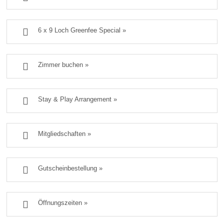

6 x 9 Loch Greenfee Special »

Zimmer buchen »

Stay & Play Arrangement »

Mitgliedschaften »

Gutscheinbestellung »

Öffnungszeiten »