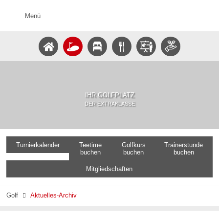
Menü
IHR GOLFPLATZ
DER EXTRAKLASSE
Turnierkalender
Teetime
Golfkurs
Trainerstunde
buchen
buchen
buchen
Mitgliedschaften
Golf
Aktuelles-Archiv
