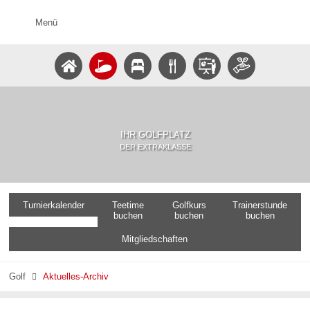
Menü
IHR GOLFPLATZ
DER EXTRAKLASSE
Turnierkalender
Teetime
Golfkurs
Trainerstunde
buchen
buchen
buchen
Mitgliedschaften
Golf
Aktuelles-Archiv
