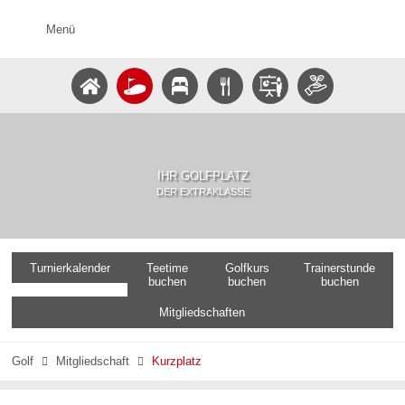
Menü
IHR GOLFPLATZ
DER EXTRAKLASSE
Turnierkalender
Teetime
Golfkurs
Trainerstunde
buchen
buchen
buchen
Mitgliedschaften
Golf
Mitgliedschaft
Kurzplatz

