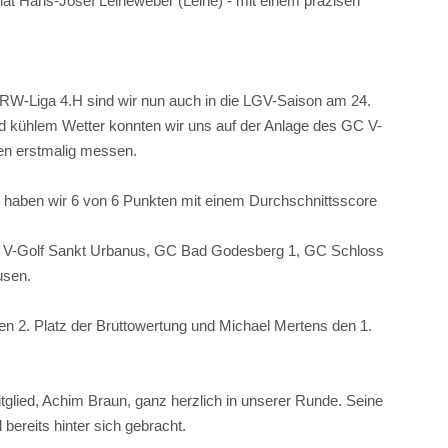
at Hans-Josef Leineweber (Leine) - mit einem präzisen
NRW-Liga 4.H sind wir nun auch in die LGV-Saison am 24.
nd kühlem Wetter konnten wir uns auf der Anlage des GC V-
en erstmalig messen.
haben wir 6 von 6 Punkten mit einem Durchschnittsscore
GC V-Golf Sankt Urbanus, GC Bad Godesberg 1, GC Schloss
usen.
n 2. Platz der Bruttowertung und Michael Mertens den 1.
glied, Achim Braun, ganz herzlich in unserer Runde. Seine
bereits hinter sich gebracht.