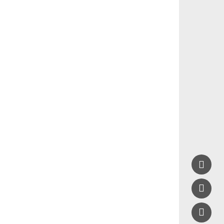


