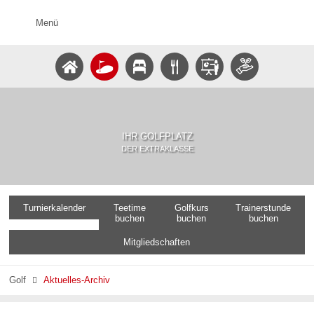
Menü
IHR GOLFPLATZ
DER EXTRAKLASSE
Turnierkalender
Teetime
Golfkurs
Trainerstunde
buchen
buchen
buchen
Mitgliedschaften
Golf
Aktuelles-Archiv
