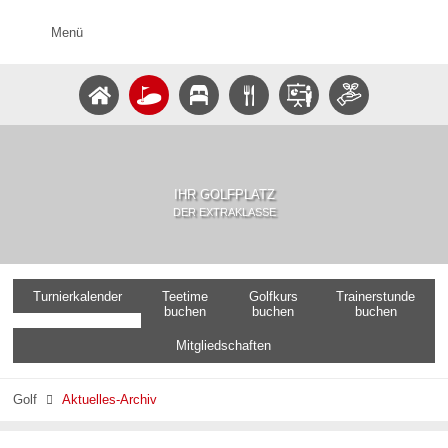
Menü
IHR GOLFPLATZ
DER EXTRAKLASSE
Turnierkalender
Teetime
Golfkurs
Trainerstunde
buchen
buchen
buchen
Mitgliedschaften
Golf
Aktuelles-Archiv
