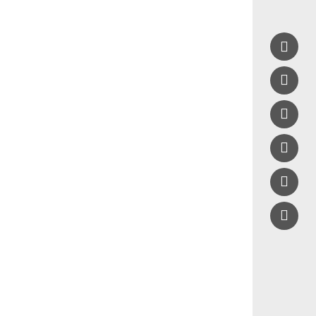




