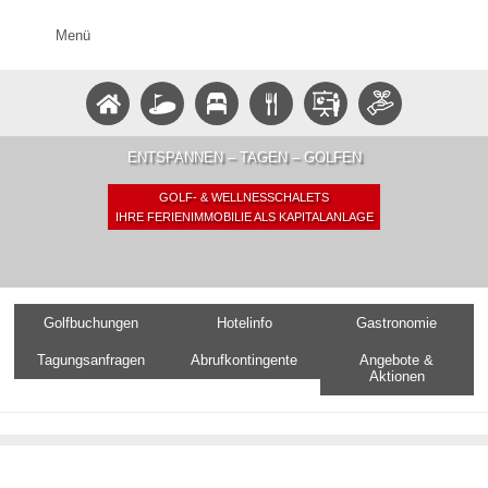
Menü
ENTSPANNEN – TAGEN – GOLFEN
GOLF- & WELLNESSCHALETS
IHRE FERIENIMMOBILIE ALS KAPITALANLAGE
Golfbuchungen
Hotelinfo
Gastronomie
Tagungsanfragen
Abrufkontingente
Angebote &
Aktionen