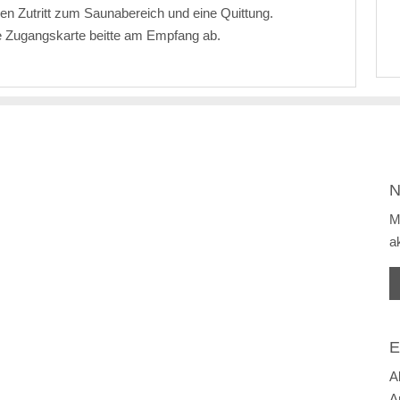
en Zutritt zum Saunabereich und eine Quittung.
e Zugangskarte beitte am Empfang ab.
N
M
a
E
A
A