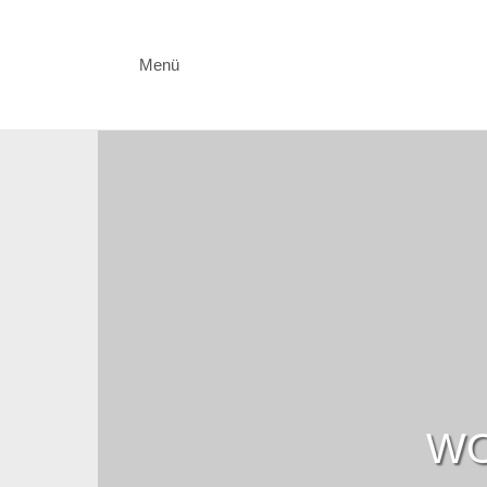
Menü
WO