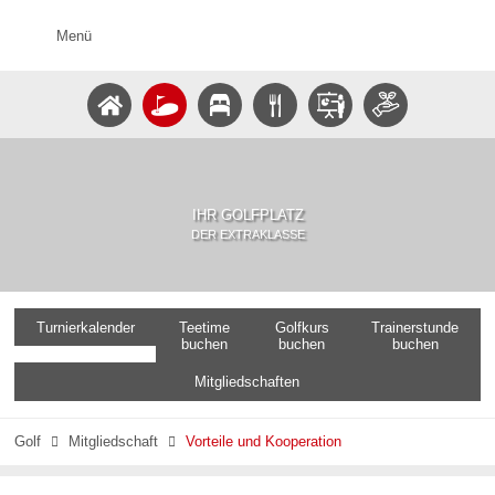
Menü
IHR GOLFPLATZ
DER EXTRAKLASSE
Turnierkalender
Teetime
Golfkurs
Trainerstunde
buchen
buchen
buchen
Mitgliedschaften
Golf
Mitgliedschaft
Vorteile und Kooperation

