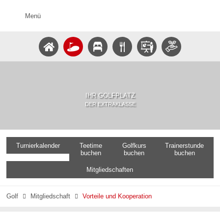
Menü
IHR GOLFPLATZ
DER EXTRAKLASSE
Turnierkalender
Teetime
Golfkurs
Trainerstunde
buchen
buchen
buchen
Mitgliedschaften
Golf
Mitgliedschaft
Vorteile und Kooperation

