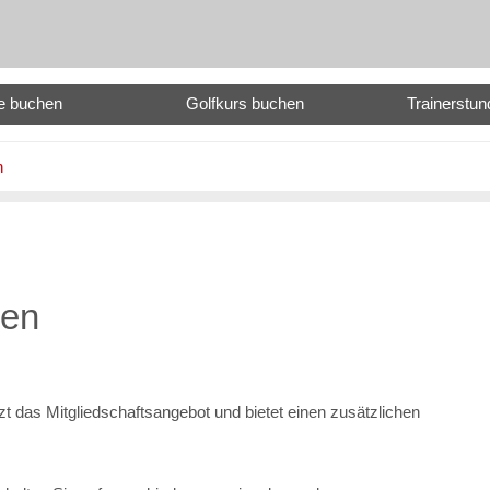
e buchen
Golfkurs buchen
Trainerstu
n
nen
das Mitgliedschaftsangebot und bietet einen zusätzlichen