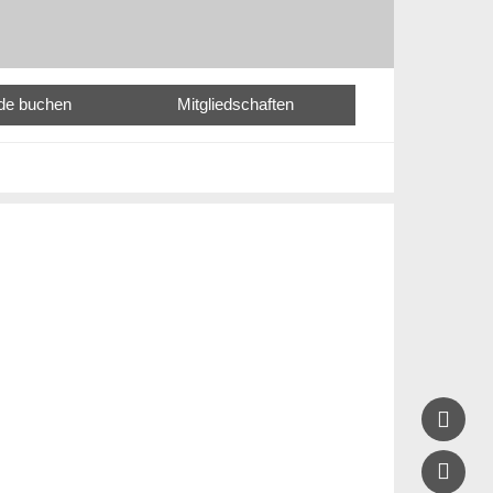
nde buchen
Mitgliedschaften

