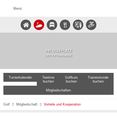
Menü
IHR GOLFPLATZ
DER EXTRAKLASSE
Turnierkalender
Teetime
Golfkurs
Trainerstunde
buchen
buchen
buchen
Mitgliedschaften
Golf
Mitgliedschaft
Vorteile und Kooperation

