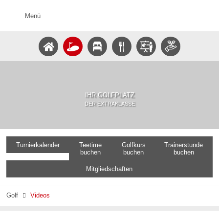
Menü
IHR GOLFPLATZ
DER EXTRAKLASSE
Turnierkalender
Teetime
Golfkurs
Trainerstunde
buchen
buchen
buchen
Mitgliedschaften
Golf
Videos
