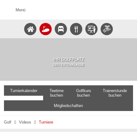
Menü
IHR GOLFPLATZ
DER EXTRAKLASSE
Turnierkalender
Teetime
Golfkurs
Trainerstunde
buchen
buchen
buchen
Mitgliedschaften
Golf
Videos
Turniere

