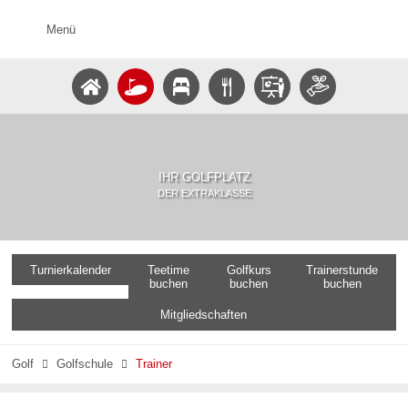
Menü
IHR GOLFPLATZ
DER EXTRAKLASSE
Turnierkalender
Teetime
Golfkurs
Trainerstunde
buchen
buchen
buchen
Mitgliedschaften
Golf
Golfschule
Trainer

