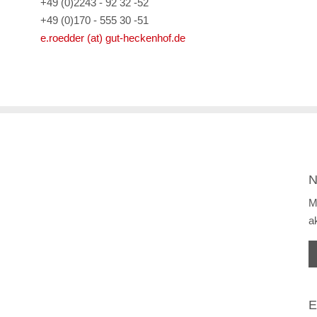
+49 (0)2243 - 92 32 -52
+49 (0)170 - 555 30 -51
e.roedder (at) gut-heckenhof.de
N
M
a
E