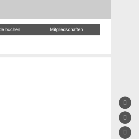
nde buchen
Mitgliedschaften


