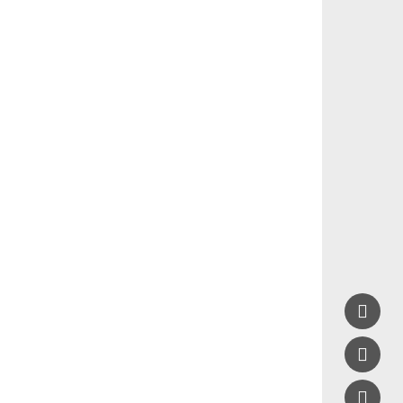


