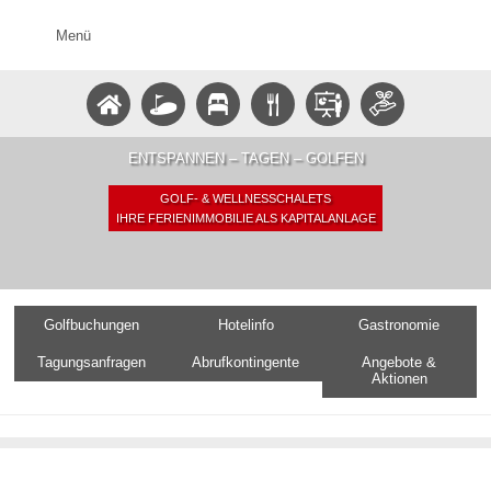
Menü
ENTSPANNEN – TAGEN – GOLFEN
GOLF- & WELLNESSCHALETS
IHRE FERIENIMMOBILIE ALS KAPITALANLAGE
Golfbuchungen
Hotelinfo
Gastronomie
Tagungsanfragen
Abrufkontingente
Angebote &
Aktionen