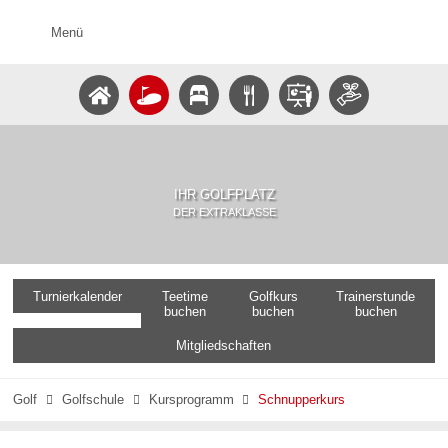
Menü
IHR GOLFPLATZ
DER EXTRAKLASSE
Turnierkalender
Teetime
Golfkurs
Trainerstunde
buchen
buchen
buchen
Mitgliedschaften
Golf
Golfschule
Kursprogramm
Schnupperkurs


