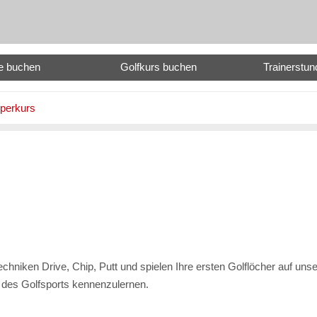
e buchen
Golfkurs buchen
Trainerstu
perkurs
hniken Drive, Chip, Putt und spielen Ihre ersten Golflöcher auf uns
n des Golfsports kennenzulernen.