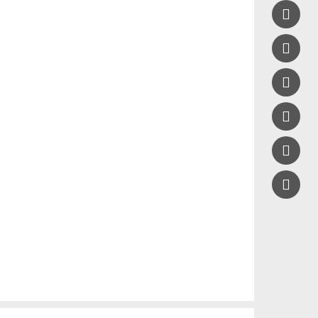




