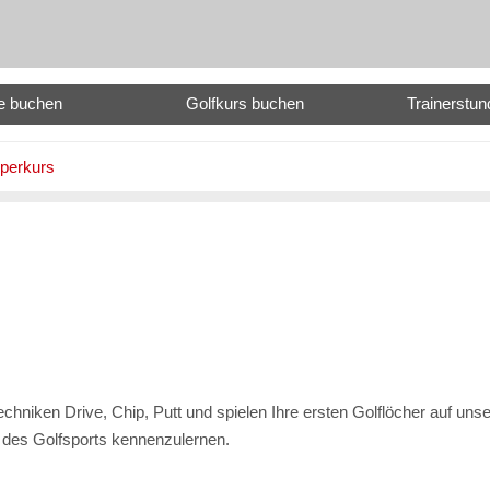
e buchen
Golfkurs buchen
Trainerstu
perkurs
hniken Drive, Chip, Putt und spielen Ihre ersten Golflöcher auf uns
n des Golfsports kennenzulernen.