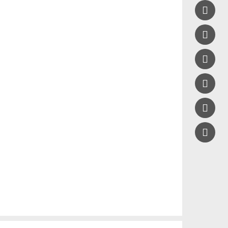




