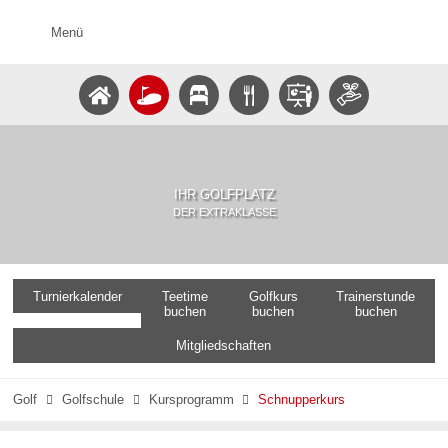
Menü
IHR GOLFPLATZ
DER EXTRAKLASSE
Turnierkalender
Teetime
Golfkurs
Trainerstunde
buchen
buchen
buchen
Mitgliedschaften
Golf
Golfschule
Kursprogramm
Schnupperkurs


