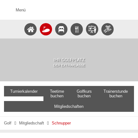
Menü
IHR GOLFPLATZ
DER EXTRAKLASSE
Turnierkalender
Teetime
Golfkurs
Trainerstunde
buchen
buchen
buchen
Mitgliedschaften
Golf
Mitgliedschaft
Schnupper

