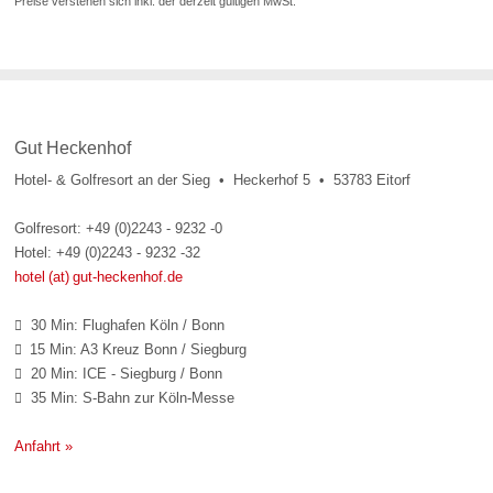
Preise verstehen sich inkl. der derzeit gültigen MwSt.
Gut Heckenhof
Hotel- & Golfresort an der Sieg • Heckerhof 5 • 53783 Eitorf
Golfresort: +49 (0)2243 - 9232 -0
Hotel: +49 (0)2243 - 9232 -32
hotel (at) gut-heckenhof.de
30 Min: Flughafen Köln / Bonn

15 Min: A3 Kreuz Bonn / Siegburg

20 Min: ICE - Siegburg / Bonn

35 Min: S-Bahn zur Köln-Messe

Anfahrt »