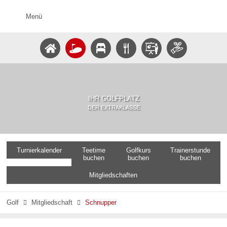
Menü
IHR GOLFPLATZ
DER EXTRAKLASSE
Turnierkalender
Teetime
Golfkurs
Trainerstunde
buchen
buchen
buchen
Mitgliedschaften
Golf
Mitgliedschaft
Schnupper

