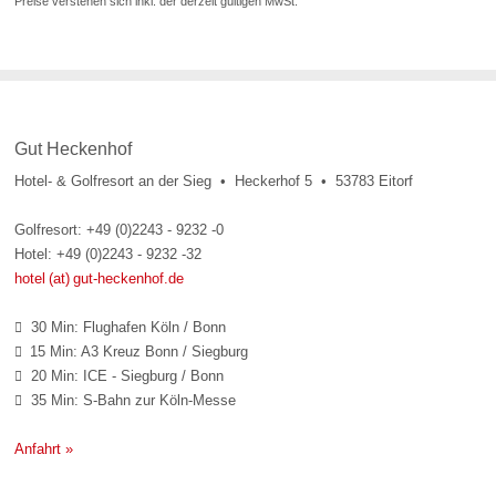
Preise verstehen sich inkl. der derzeit gültigen MwSt.
Gut Heckenhof
Hotel- & Golfresort an der Sieg • Heckerhof 5 • 53783 Eitorf
Golfresort: +49 (0)2243 - 9232 -0
Hotel: +49 (0)2243 - 9232 -32
hotel (at) gut-heckenhof.de
30 Min: Flughafen Köln / Bonn

15 Min: A3 Kreuz Bonn / Siegburg

20 Min: ICE - Siegburg / Bonn

35 Min: S-Bahn zur Köln-Messe

Anfahrt »