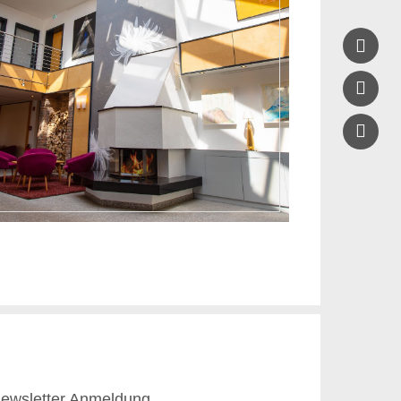



ewsletter Anmeldung