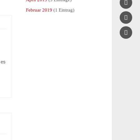

Februar 2019
(1 Eintrag)


 es