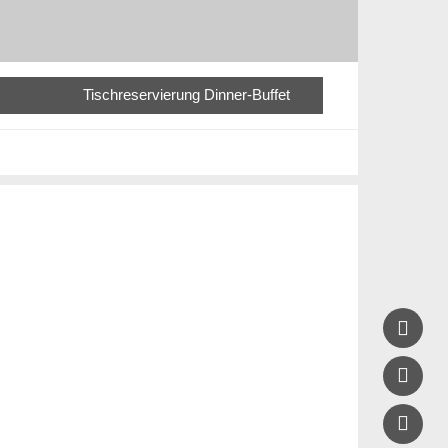
Tischreservierung Dinner-Buffet


