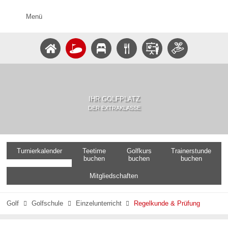
Menü
IHR GOLFPLATZ
DER EXTRAKLASSE
Turnierkalender
Teetime
Golfkurs
Trainerstunde
buchen
buchen
buchen
Mitgliedschaften
Golf
Golfschule
Einzelunterricht
Regelkunde & Prüfung


