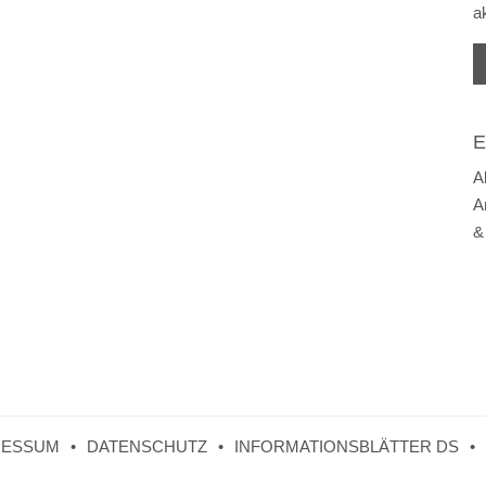
a
E
A
A
&
RESSUM
DATENSCHUTZ
INFORMATIONSBLÄTTER DS