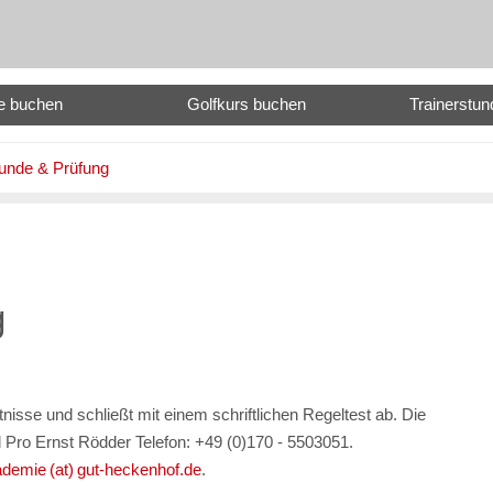
e buchen
Golfkurs buchen
Trainerstu
unde & Prüfung
g
nisse und schließt mit einem schriftlichen Regeltest ab. Die
Pro Ernst Rödder Telefon: +49 (0)170 - 5503051.
ademie (at) gut-heckenhof.de
.