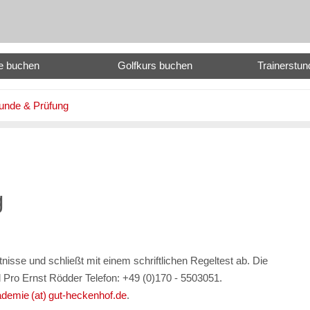
e buchen
Golfkurs buchen
Trainerstu
unde & Prüfung
g
nisse und schließt mit einem schriftlichen Regeltest ab. Die
Pro Ernst Rödder Telefon: +49 (0)170 - 5503051.
ademie (at) gut-heckenhof.de
.