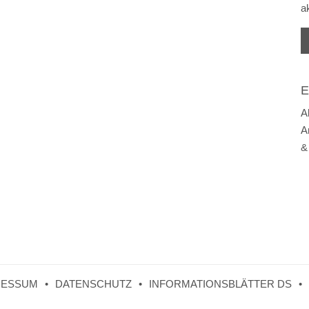
a
E
A
A
&
RESSUM
DATENSCHUTZ
INFORMATIONSBLÄTTER DS